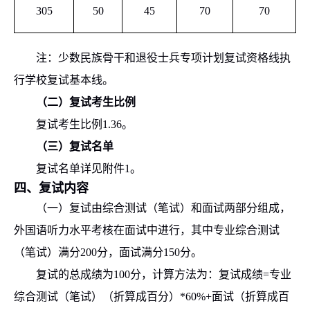
305
50
45
70
70
注：
少数民族骨干和退役士兵专项计划
复试资格线执
行学校复试基本线。
（二）
复试考生比例
复试考生比例
1.36
。
（三）
复试名单
复试名单详见附件
1
。
四
、
复试
内容
（一）复试由综合测试（笔试）和面试两部分组成，
外国语听力水平考核在面试中进行
，
其中专业综合测试
（笔试）
满分
200
分
，面试
满分
150
分
。
复试的总成绩为
100
分，
计算方法为：复试成绩
=
专业
综合测试（笔试）（折算成百分）
*60%+
面试（折算成百