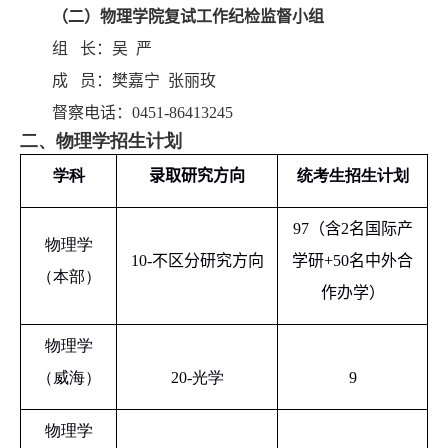
（
二
）物理学院复试工作
纪检监督
小组
组 长：
吴 严
成 员：
樊嘉宁 张丽玫
督察电话：
0451-86413245
二、物理学招生计划
学科
录取
研究方向
统考生招生计划
97
（含
2
名国际产
物理学
10-
不区分研究方向
学研
+50
名中外合
（本部）
作办学）
物理学
（威海）
20-
光学
9
物理学