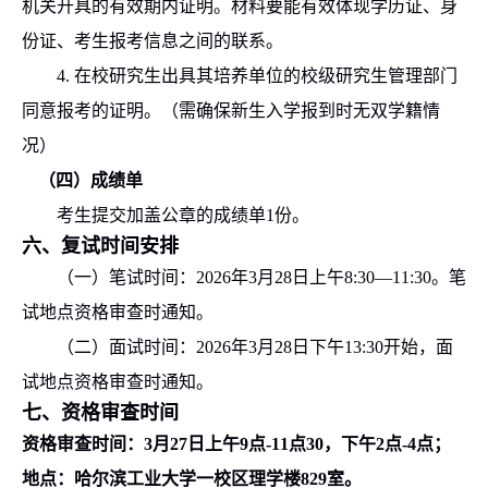
机关开具的有效期内证明。材料要能有效体现学历证、身
份证、考生报考信息之间的联系。
4.
在校研究生出具其培养单位的校级研究生管理部门
同意报考的证明。（需确保新生入学报到时无双学籍情
况）
（
四
）
成绩单
考生提交加盖公章的成绩单
1
份。
六、复试时间安排
（一）笔试时间：
20
26
年
3
月
2
8
日上午
8:30—11:30
。笔
试地点资格审查时通知。
（二）面试时间：
2026
年
3
月
2
8
日下午
1
3:30
开始，面
试地点资格审查时通知。
七、资格审查时间
资格审查时间：
3
月
27
日上午
9
点
-11
点
30
，下午
2
点
-4
点；
地点：哈尔滨工业大学一校区理学楼
829
室。