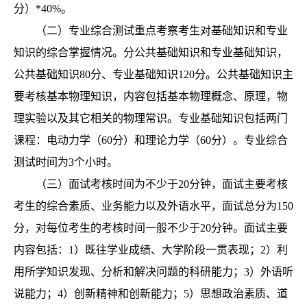
分）
*40%
。
（二）专业综合测试重点考察考生对基础知识和专业
知识的综合掌握情况。分公共基础知识和专业基础知识，
公共基础知识
80
分
、专业基础知识
120
分。
公共基础知识主
要考核基本物理知识，内容包括基本物理概念、原理，物
理实验以及其它相关的物理常识。专业基础知识包括两门
课程：电动力学（
60
分
）和理论力学（
60
分
）。专业综合
测试时间为
3
个小时。
（
三
）面试考核时间为
不少于
20
分钟，
面试主要考核
考生的综合素质、业务能力以及外语水平，面试总分为
150
分，
对每位考生的考核时间一般不少于
20
分钟。面试主要
内容包括：
1
）既往学业成绩、大学阶段一贯表现；
2
）利
用所学知识发现、分析和解决问题的科研能力；
3
）外语听
说能力；
4
）创新精神和创新能力；
5
）思想政治素质、道