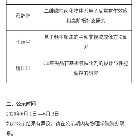
二维磁性卤化物体系量子反常霍尔效应
蔡鹍鹏
和高阶拓扑态研究
基于频率聚焦的主动非视域成像方法研
于靖平
究
Co
基尖晶石基析氧催化剂的设计与性能
姚田田
调控的研究
二、公示时间
202
6
年
6
月
1
日 —
6
月
3
日
如对公示结果有异议，请在公示期内与物理学院院办联
系。