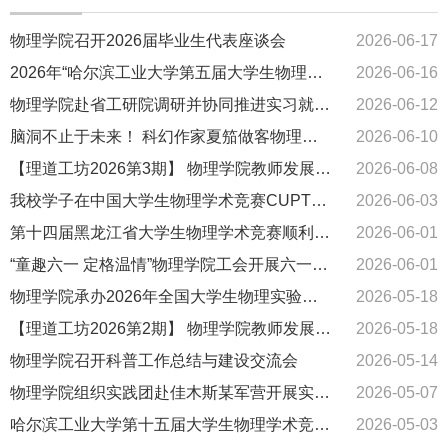
物理学院召开2026届毕业生代表座谈会
2026-06-17
2026年“哈尔滨工业大学第五届大学生物理实验竞赛(创新)”暨全国赛校内选拔赛圆满结束
2026-06-16
物理学院赴省工研院调研并协同推进实习就业基地建设
2026-06-12
脑洞不止于未来！ 科幻作家夏笳做客物理学院开讲科技人文写作专题讲座
2026-06-10
【理道工坊2026第3期】 物理学院教师发展分中心举办 "适应教育生态变革 建设未来物理课程"主题讲座
2026-06-08
我校学子在中国大学生物理学术竞赛CUPT（东北赛区）中获得特等奖
2026-06-03
第十四届黑龙江省大学生物理学术竞赛顺利举办
2026-06-01
“童趣六一 定格温情”物理学院工会开展六一教职工亲子摄影活动
2026-06-01
物理学院承办2026年全国大学生物理实验竞赛(创新)东北地区研讨会
2026-05-18
【理道工坊2026第2期】 物理学院教师发展分中心举办 "面向教育强国目标，推动大学物理实验教学改革"主题讲座
2026-05-18
物理学院召开科普工作总结与建设交流会
2026-05-14
物理学院组织实践团赴佳木斯某军营开展实践活动
2026-05-07
哈尔滨工业大学第十五届大学生物理学术竞赛顺利举办
2026-05-03